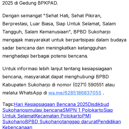
2025 di Gedung BPKPAD.
Dengan semangat "Sehat Hati, Sehat Pikiran,
Berprestasi, Luar Biasa, Siap Untuk Selamat, Salam
Tangguh, Salam Kemanusiaan", BPBD Sukoharjo
mengajak masyarakat untuk berpartisipasi dalam budaya
sadar bencana dan meningkatkan ketangguhan
menghadapi berbagai potensi bencana.
Untuk informasi lebih lanjut tentang kesiapsiagaan
bencana, masyarakat dapat menghubungi BPBD
Kabupaten Sukoharjo di nomor (0271) 590551 atau
melalui WhatsApp di
wa.me/6285186837055
.
Tags:
Hari Kesiapsiagaan Bencana 2025
Disdikbud
Sukoharjo
simulasi bencana
SMPN 1 Polokarto
Siap
Untuk Selamat
Kecamatan Polokarto
PMI
Sukoharjo
BPBD Sukoharjo
tanggap darurat
Pendidikan
Kebencanaan