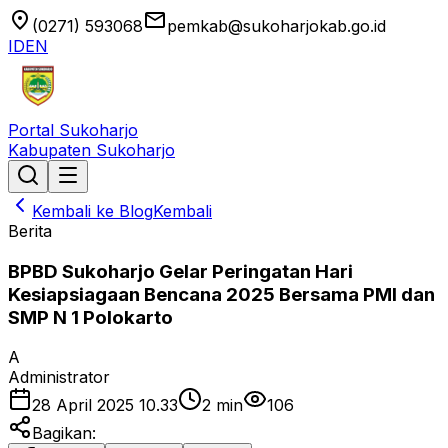
location_on
email
(0271) 593068
pemkab@sukoharjokab.go.id
ID
EN
Portal Sukoharjo
Kabupaten Sukoharjo
Kembali ke Blog
Kembali
Berita
BPBD Sukoharjo Gelar Peringatan Hari
Kesiapsiagaan Bencana 2025 Bersama PMI dan
SMP N 1 Polokarto
A
Administrator
28 April 2025 10.33
2
min
106
Bagikan: