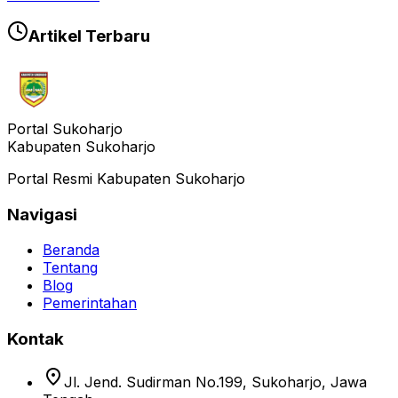
Artikel Terbaru
Portal Sukoharjo
Kabupaten Sukoharjo
Portal Resmi Kabupaten Sukoharjo
Navigasi
Beranda
Tentang
Blog
Pemerintahan
Kontak
location_on
Jl. Jend. Sudirman No.199, Sukoharjo, Jawa