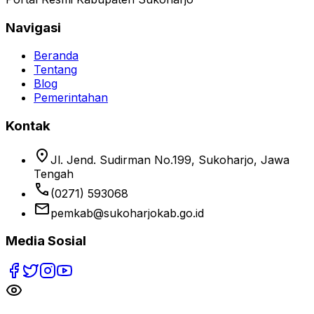
Navigasi
Beranda
Tentang
Blog
Pemerintahan
Kontak
location_on
Jl. Jend. Sudirman No.199, Sukoharjo, Jawa
Tengah
phone
(0271) 593068
email
pemkab@sukoharjokab.go.id
Media Sosial