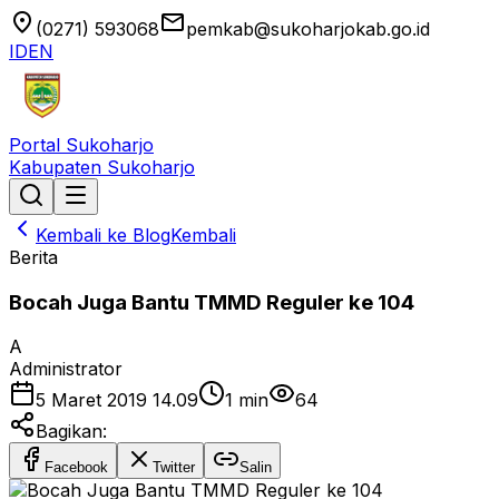
location_on
email
(0271) 593068
pemkab@sukoharjokab.go.id
ID
EN
Portal Sukoharjo
Kabupaten Sukoharjo
Kembali ke Blog
Kembali
Berita
Bocah Juga Bantu TMMD Reguler ke 104
A
Administrator
5 Maret 2019 14.09
1
min
64
Bagikan:
Facebook
Twitter
Salin