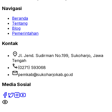
Navigasi
Beranda
Tentang
Blog
Pemerintahan
Kontak
location_on
Jl. Jend. Sudirman No.199, Sukoharjo, Jawa
Tengah
phone
(0271) 593068
email
pemkab@sukoharjokab.go.id
Media Sosial