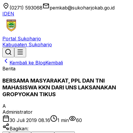
location_on
email
(0271) 593068
pemkab@sukoharjokab.go.id
ID
EN
Portal Sukoharjo
Kabupaten Sukoharjo
Kembali ke Blog
Kembali
Berita
BERSAMA MASYARAKAT, PPL DAN TNI
MAHASISWA KKN DARI UNS LAKSANAKAN
GROPYOKAN TIKUS
A
Administrator
30 Juli 2019 08.16
1
min
60
Bagikan: