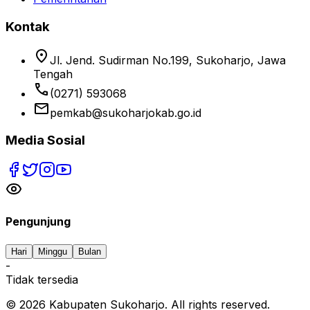
Kontak
location_on
Jl. Jend. Sudirman No.199, Sukoharjo, Jawa
Tengah
phone
(0271) 593068
email
pemkab@sukoharjokab.go.id
Media Sosial
Pengunjung
Hari
Minggu
Bulan
-
Tidak tersedia
©
2026
Kabupaten Sukoharjo. All rights reserved.