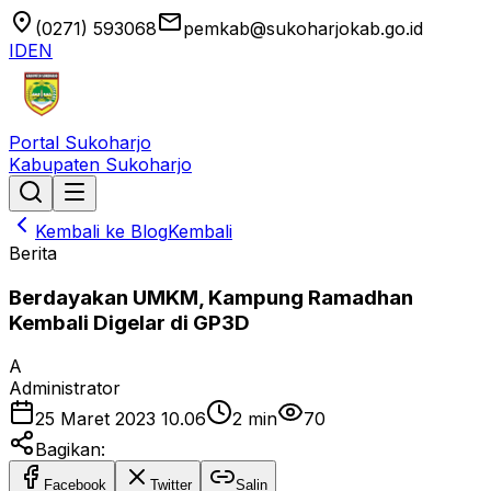
location_on
email
(0271) 593068
pemkab@sukoharjokab.go.id
ID
EN
Portal Sukoharjo
Kabupaten Sukoharjo
Kembali ke Blog
Kembali
Berita
Berdayakan UMKM, Kampung Ramadhan
Kembali Digelar di GP3D
A
Administrator
25 Maret 2023 10.06
2
min
70
Bagikan:
Facebook
Twitter
Salin