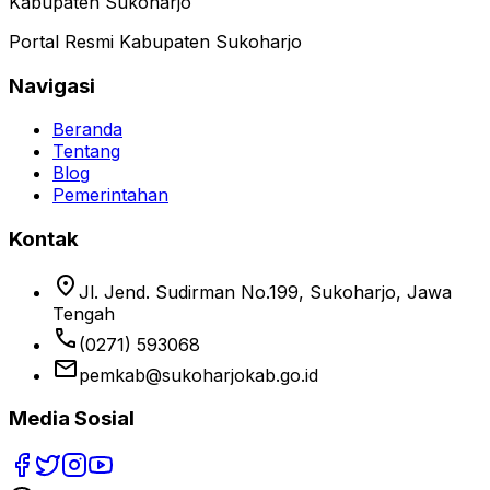
Kabupaten Sukoharjo
Portal Resmi Kabupaten Sukoharjo
Navigasi
Beranda
Tentang
Blog
Pemerintahan
Kontak
location_on
Jl. Jend. Sudirman No.199, Sukoharjo, Jawa
Tengah
phone
(0271) 593068
email
pemkab@sukoharjokab.go.id
Media Sosial