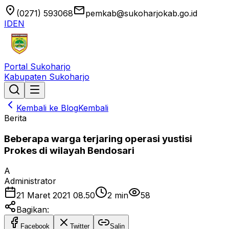
location_on
email
(0271) 593068
pemkab@sukoharjokab.go.id
ID
EN
Portal Sukoharjo
Kabupaten Sukoharjo
Kembali ke Blog
Kembali
Berita
Beberapa warga terjaring operasi yustisi
Prokes di wilayah Bendosari
A
Administrator
21 Maret 2021 08.50
2
min
58
Bagikan:
Facebook
Twitter
Salin