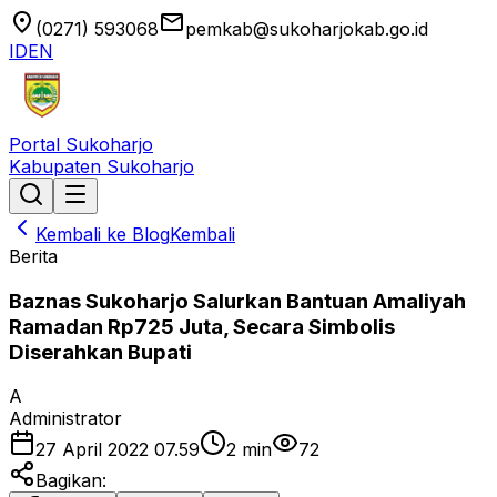
location_on
email
(0271) 593068
pemkab@sukoharjokab.go.id
ID
EN
Portal Sukoharjo
Kabupaten Sukoharjo
Kembali ke Blog
Kembali
Berita
Baznas Sukoharjo Salurkan Bantuan Amaliyah
Ramadan Rp725 Juta, Secara Simbolis
Diserahkan Bupati
A
Administrator
27 April 2022 07.59
2
min
72
Bagikan: