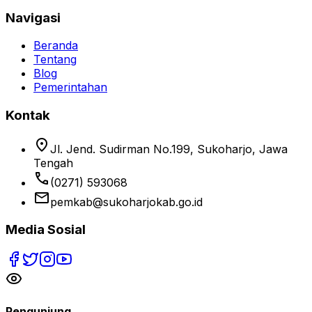
Navigasi
Beranda
Tentang
Blog
Pemerintahan
Kontak
location_on
Jl. Jend. Sudirman No.199, Sukoharjo, Jawa
Tengah
phone
(0271) 593068
email
pemkab@sukoharjokab.go.id
Media Sosial
Pengunjung