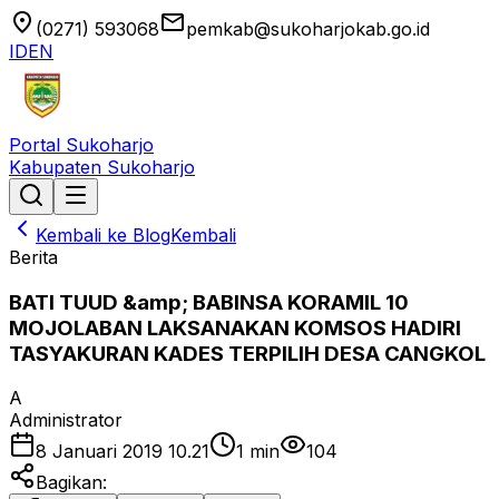
location_on
email
(0271) 593068
pemkab@sukoharjokab.go.id
ID
EN
Portal Sukoharjo
Kabupaten Sukoharjo
Kembali ke Blog
Kembali
Berita
BATI TUUD &amp; BABINSA KORAMIL 10
MOJOLABAN LAKSANAKAN KOMSOS HADIRI
TASYAKURAN KADES TERPILIH DESA CANGKOL
A
Administrator
8 Januari 2019 10.21
1
min
104
Bagikan: