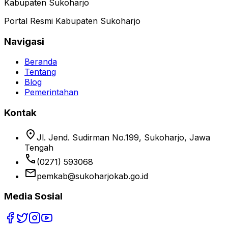
Kabupaten Sukoharjo
Portal Resmi Kabupaten Sukoharjo
Navigasi
Beranda
Tentang
Blog
Pemerintahan
Kontak
location_on
Jl. Jend. Sudirman No.199, Sukoharjo, Jawa
Tengah
phone
(0271) 593068
email
pemkab@sukoharjokab.go.id
Media Sosial