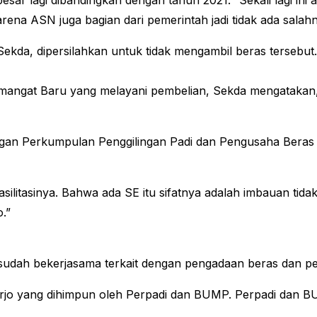
besar lagi dibandingkan dengan tahun 2021. “Sekali lagi i
na ASN juga bagian dari pemerintah jadi tidak ada salah
Sekda, dipersilahkan untuk tidak mengambil beras tersebut.
emangat Baru yang melayani pembelian, Sekda mengatakan,
engan Perkumpulan Penggilingan Padi dan Pengusaha Beras 
silitasinya. Bahwa ada SE itu sifatnya adalah imbauan tid
.”
sudah bekerjasama terkait dengan pengadaan beras dan p
arjo yang dihimpun oleh Perpadi dan BUMP. Perpadi dan BU