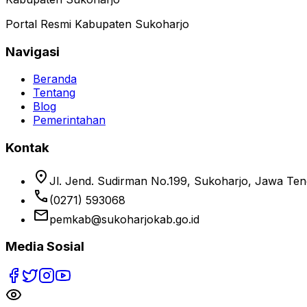
Portal Resmi Kabupaten Sukoharjo
Navigasi
Beranda
Tentang
Blog
Pemerintahan
Kontak
location_on
Jl. Jend. Sudirman No.199, Sukoharjo, Jawa Te
phone
(0271) 593068
email
pemkab@sukoharjokab.go.id
Media Sosial