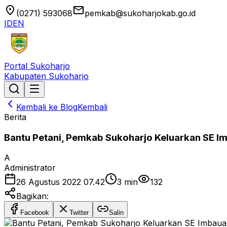
location_on
email
(0271) 593068
pemkab@sukoharjokab.go.id
ID
EN
Portal Sukoharjo
Kabupaten Sukoharjo
Kembali ke Blog
Kembali
Berita
Bantu Petani, Pemkab Sukoharjo Keluarkan SE Im
A
Administrator
26 Agustus 2022 07.42
3
min
132
Bagikan:
Facebook
Twitter
Salin