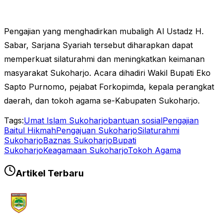
Pengajian yang menghadirkan mubaligh Al Ustadz H.
Sabar, Sarjana Syariah tersebut diharapkan dapat
memperkuat silaturahmi dan meningkatkan keimanan
masyarakat Sukoharjo. Acara dihadiri Wakil Bupati Eko
Sapto Purnomo, pejabat Forkopimda, kepala perangkat
daerah, dan tokoh agama se-Kabupaten Sukoharjo.
Tags:
Umat Islam Sukoharjo
bantuan sosial
Pengajian
Baitul Hikmah
Pengajuan Sukoharjo
Silaturahmi
Sukoharjo
Baznas Sukoharjo
Bupati
Sukoharjo
Keagamaan Sukoharjo
Tokoh Agama
Artikel Terbaru