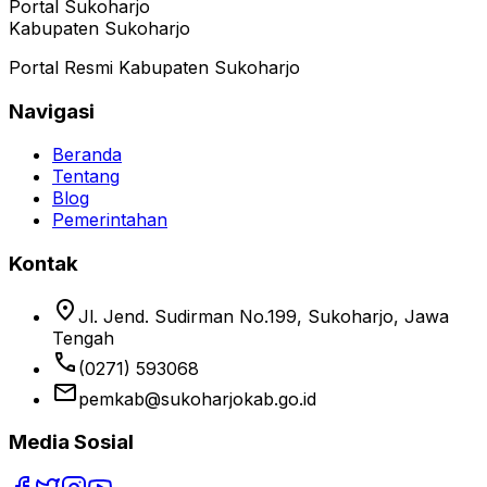
Portal Sukoharjo
Kabupaten Sukoharjo
Portal Resmi Kabupaten Sukoharjo
Navigasi
Beranda
Tentang
Blog
Pemerintahan
Kontak
location_on
Jl. Jend. Sudirman No.199, Sukoharjo, Jawa
Tengah
phone
(0271) 593068
email
pemkab@sukoharjokab.go.id
Media Sosial