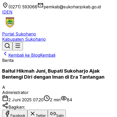
location_on
email
(0271) 593068
pemkab@sukoharjokab.go.id
ID
EN
Portal Sukoharjo
Kabupaten Sukoharjo
Kembali ke Blog
Kembali
Berita
Baitul Hikmah Juni, Bupati Sukoharjo Ajak
Bentengi Diri dengan Iman di Era Tantangan
A
Administrator
2 Juni 2025 07.20
2
min
84
Bagikan:
Facebook
Twitter
Salin