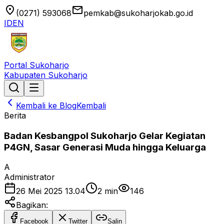
location_on
email
(0271) 593068
pemkab@sukoharjokab.go.id
ID
EN
Portal Sukoharjo
Kabupaten Sukoharjo
Kembali ke Blog
Kembali
Berita
Badan Kesbangpol Sukoharjo Gelar Kegiatan
P4GN, Sasar Generasi Muda hingga Keluarga
A
Administrator
26 Mei 2025 13.04
2
min
146
Bagikan:
Facebook
Twitter
Salin