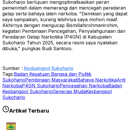
Sukoharjo bertujuan mengoptimalisasikan peran
pemerintah dalam memerangi dan mencegah peredaran
gelap serta bahaya laten narkoba.
"Demikian yang dapat
saya sampaikan, kurang lebihnya saya mohon maaf.
Akhirnya dengan mengucap Bismillahirohmanirohim,
kegiatan Pembinaan Pencegahan, Penyalahgunaan dan
Peredaran Gelap Narkotika (P4GN) di Kabupaten
Sukoharjo Tahun 2025, secara resmi saya nyatakan
dibuka," pungkas Budi Santoso.
Sumber :
Kesbangpol Sukoharjo
Tags:
Badan Kesatuan Bangsa dan Politik
Sukoharjo
Pembinaan Masyarakat
Bahaya Narkotika
Anti
Narkoba
P4GN Sukoharjo
Pencegahan Narkoba
Badan
Kesbangpol Sukoharjo
Generasi Muda
Kesbangpol
Sukoharjo
Artikel Terbaru