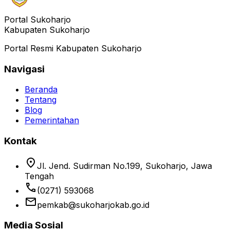
Portal Sukoharjo
Kabupaten Sukoharjo
Portal Resmi Kabupaten Sukoharjo
Navigasi
Beranda
Tentang
Blog
Pemerintahan
Kontak
location_on
Jl. Jend. Sudirman No.199, Sukoharjo, Jawa
Tengah
phone
(0271) 593068
email
pemkab@sukoharjokab.go.id
Media Sosial