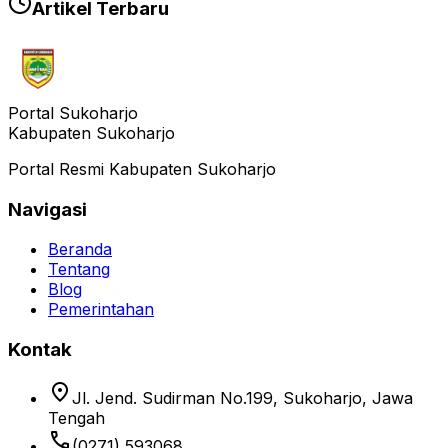
Artikel Terbaru
Portal Sukoharjo
Kabupaten Sukoharjo
Portal Resmi Kabupaten Sukoharjo
Navigasi
Beranda
Tentang
Blog
Pemerintahan
Kontak
location_on
Jl. Jend. Sudirman No.199, Sukoharjo, Jawa
Tengah
phone
(0271) 593068