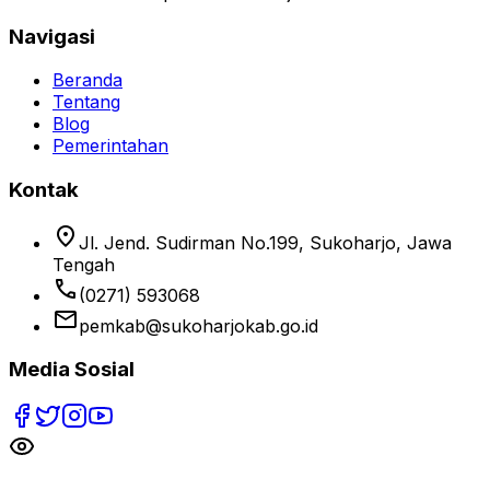
Navigasi
Beranda
Tentang
Blog
Pemerintahan
Kontak
location_on
Jl. Jend. Sudirman No.199, Sukoharjo, Jawa
Tengah
phone
(0271) 593068
email
pemkab@sukoharjokab.go.id
Media Sosial