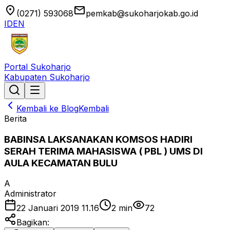
location_on
email
(0271) 593068
pemkab@sukoharjokab.go.id
ID
EN
Portal Sukoharjo
Kabupaten Sukoharjo
Kembali ke Blog
Kembali
Berita
BABINSA LAKSANAKAN KOMSOS HADIRI
SERAH TERIMA MAHASISWA ( PBL ) UMS DI
AULA KECAMATAN BULU
A
Administrator
22 Januari 2019 11.16
2
min
72
Bagikan: