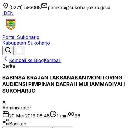
location_on
email
(0271) 593068
pemkab@sukoharjokab.go.id
ID
EN
Portal Sukoharjo
Kabupaten Sukoharjo
Kembali ke Blog
Kembali
Berita
BABINSA KRAJAN LAKSANAKAN MONITORING
AUDIENSI PIMPINAN DAERAH MUHAMMADIYAH
SUKOHARJO
A
Administrator
20 Mei 2019 08.48
1
min
96
Bagikan: