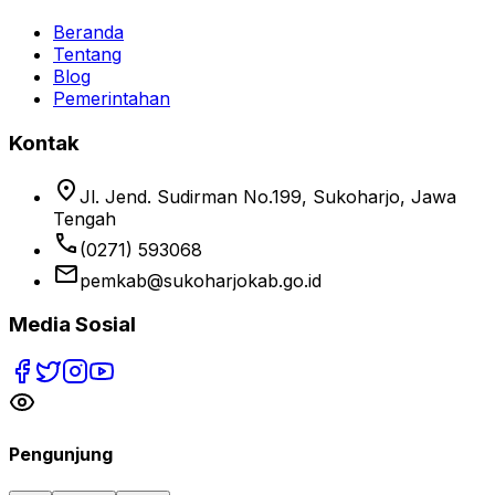
Beranda
Tentang
Blog
Pemerintahan
Kontak
location_on
Jl. Jend. Sudirman No.199, Sukoharjo, Jawa
Tengah
phone
(0271) 593068
email
pemkab@sukoharjokab.go.id
Media Sosial
Pengunjung