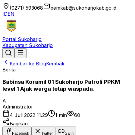
location_on
email
(0271) 593068
pemkab@sukoharjokab.go.id
ID
EN
Portal Sukoharjo
Kabupaten Sukoharjo
Kembali ke Blog
Kembali
Berita
Babinsa Koramil 01 Sukoharjo Patroli PPKM
level 1 Ajak warga tetap waspada.
A
Administrator
4 Juli 2022 11.29
1
min
60
Bagikan:
Facebook
Twitter
Salin