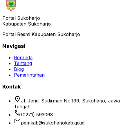
Portal Sukoharjo
Kabupaten Sukoharjo
Portal Resmi Kabupaten Sukoharjo
Navigasi
Beranda
Tentang
Blog
Pemerintahan
Kontak
location_on
Jl. Jend. Sudirman No.199, Sukoharjo, Jawa
Tengah
phone
(0271) 593068
email
pemkab@sukoharjokab.go.id