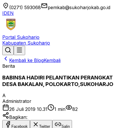
location_on
email
(0271) 593068
pemkab@sukoharjokab.go.id
ID
EN
Portal Sukoharjo
Kabupaten Sukoharjo
Kembali ke Blog
Kembali
Berita
BABINSA HADIRI PELANTIKAN PERANGKAT
DESA BAKALAN, POLOKARTO,SUKOHARJO
A
Administrator
26 Juli 2019 10.31
1
min
82
Bagikan:
Facebook
Twitter
Salin