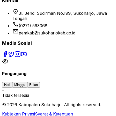
Kontak
location_on
Jl. Jend. Sudirman No.199, Sukoharjo, Jawa
Tengah
phone
(0271) 593068
email
pemkab@sukoharjokab.go.id
Media Sosial
Pengunjung
Hari
Minggu
Bulan
-
Tidak tersedia
©
2026
Kabupaten Sukoharjo. All rights reserved.
Kebijakan Privasi
Syarat & Ketentuan