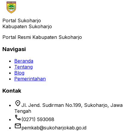
Portal Sukoharjo
Kabupaten Sukoharjo
Portal Resmi Kabupaten Sukoharjo
Navigasi
Beranda
Tentang
Blog
Pemerintahan
Kontak
location_on
Jl. Jend. Sudirman No.199, Sukoharjo, Jawa
Tengah
phone
(0271) 593068
email
pemkab@sukoharjokab.go.id