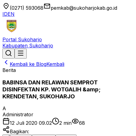
location_on
email
(0271) 593068
pemkab@sukoharjokab.go.id
ID
EN
Portal Sukoharjo
Kabupaten Sukoharjo
Kembali ke Blog
Kembali
Berita
BABINSA DAN RELAWAN SEMPROT
DISINFEKTAN KP. WOTGALIH &amp;
KRENDETAN, SUKOHARJO
A
Administrator
12 Juli 2020 09.02
2
min
68
Bagikan: