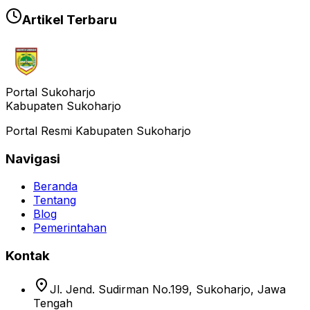
Artikel Terbaru
Portal Sukoharjo
Kabupaten Sukoharjo
Portal Resmi Kabupaten Sukoharjo
Navigasi
Beranda
Tentang
Blog
Pemerintahan
Kontak
location_on
Jl. Jend. Sudirman No.199, Sukoharjo, Jawa
Tengah