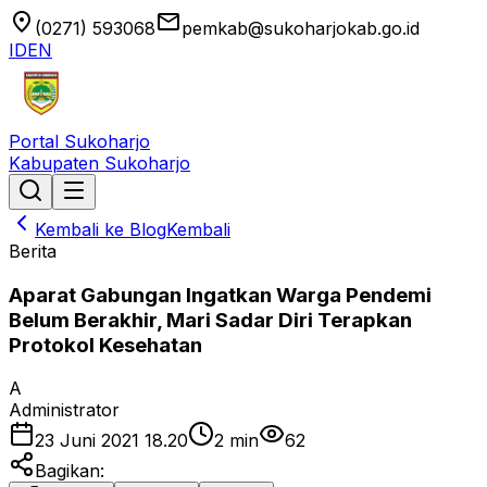
location_on
email
(0271) 593068
pemkab@sukoharjokab.go.id
ID
EN
Portal Sukoharjo
Kabupaten Sukoharjo
Kembali ke Blog
Kembali
Berita
Aparat Gabungan Ingatkan Warga Pendemi
Belum Berakhir, Mari Sadar Diri Terapkan
Protokol Kesehatan
A
Administrator
23 Juni 2021 18.20
2
min
62
Bagikan: