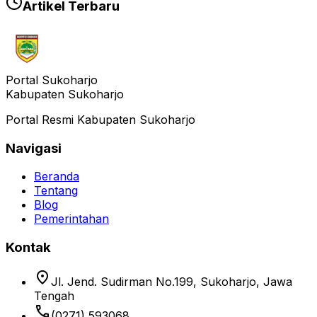
Artikel Terbaru
Portal Sukoharjo
Kabupaten Sukoharjo
Portal Resmi Kabupaten Sukoharjo
Navigasi
Beranda
Tentang
Blog
Pemerintahan
Kontak
location_on
Jl. Jend. Sudirman No.199, Sukoharjo, Jawa
Tengah
phone
(0271) 593068