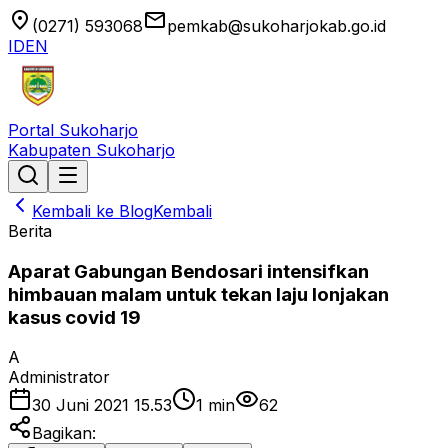
location_on
email
(0271) 593068
pemkab@sukoharjokab.go.id
ID
EN
Portal Sukoharjo
Kabupaten Sukoharjo
Kembali ke Blog
Kembali
Berita
Aparat Gabungan Bendosari intensifkan
himbauan malam untuk tekan laju lonjakan
kasus covid 19
A
Administrator
30 Juni 2021 15.53
1
min
62
Bagikan: