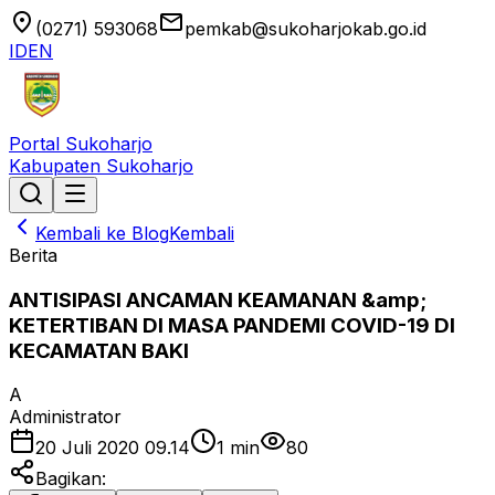
location_on
email
(0271) 593068
pemkab@sukoharjokab.go.id
ID
EN
Portal Sukoharjo
Kabupaten Sukoharjo
Kembali ke Blog
Kembali
Berita
ANTISIPASI ANCAMAN KEAMANAN &amp;
KETERTIBAN DI MASA PANDEMI COVID-19 DI
KECAMATAN BAKI
A
Administrator
20 Juli 2020 09.14
1
min
80
Bagikan: