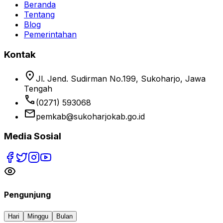
Beranda
Tentang
Blog
Pemerintahan
Kontak
location_on
Jl. Jend. Sudirman No.199, Sukoharjo, Jawa
Tengah
phone
(0271) 593068
email
pemkab@sukoharjokab.go.id
Media Sosial
Pengunjung
Hari
Minggu
Bulan