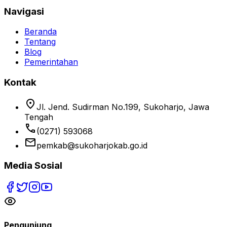
Navigasi
Beranda
Tentang
Blog
Pemerintahan
Kontak
location_on
Jl. Jend. Sudirman No.199, Sukoharjo, Jawa
Tengah
phone
(0271) 593068
email
pemkab@sukoharjokab.go.id
Media Sosial
Pengunjung