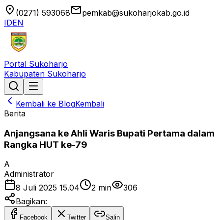
location_on
email
(0271) 593068
pemkab@sukoharjokab.go.id
ID
EN
Portal Sukoharjo
Kabupaten Sukoharjo
Kembali ke Blog
Kembali
Berita
Anjangsana ke Ahli Waris Bupati Pertama dalam
Rangka HUT ke-79
A
Administrator
8 Juli 2025 15.04
2
min
306
Bagikan:
Facebook
Twitter
Salin