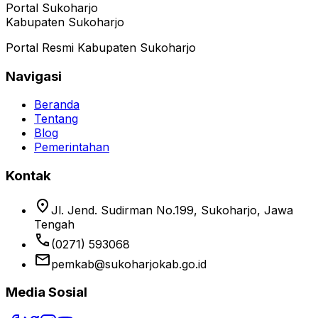
Portal Sukoharjo
Kabupaten Sukoharjo
Portal Resmi Kabupaten Sukoharjo
Navigasi
Beranda
Tentang
Blog
Pemerintahan
Kontak
location_on
Jl. Jend. Sudirman No.199, Sukoharjo, Jawa
Tengah
phone
(0271) 593068
email
pemkab@sukoharjokab.go.id
Media Sosial