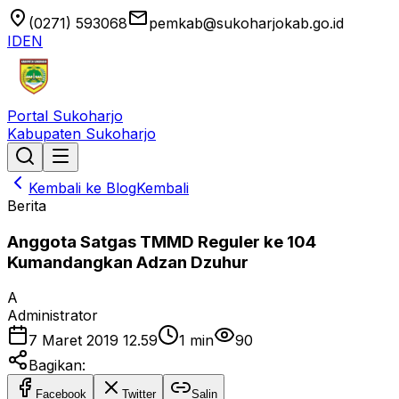
location_on
email
(0271) 593068
pemkab@sukoharjokab.go.id
ID
EN
Portal Sukoharjo
Kabupaten Sukoharjo
Kembali ke Blog
Kembali
Berita
Anggota Satgas TMMD Reguler ke 104
Kumandangkan Adzan Dzuhur
A
Administrator
7 Maret 2019 12.59
1
min
90
Bagikan:
Facebook
Twitter
Salin