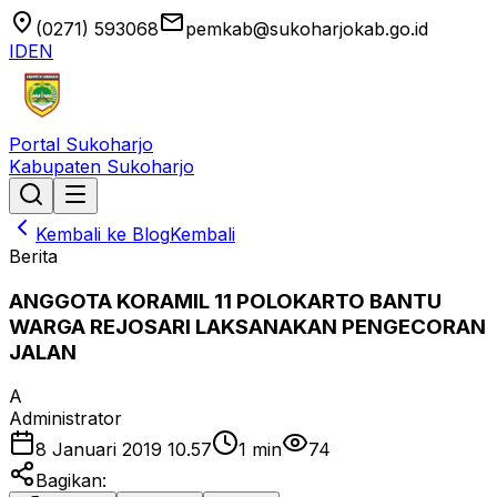
location_on
email
(0271) 593068
pemkab@sukoharjokab.go.id
ID
EN
Portal Sukoharjo
Kabupaten Sukoharjo
Kembali ke Blog
Kembali
Berita
ANGGOTA KORAMIL 11 POLOKARTO BANTU
WARGA REJOSARI LAKSANAKAN PENGECORAN
JALAN
A
Administrator
8 Januari 2019 10.57
1
min
74
Bagikan: