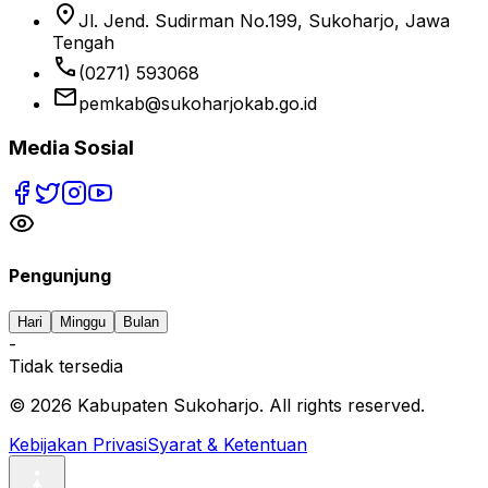
location_on
Jl. Jend. Sudirman No.199, Sukoharjo, Jawa
Tengah
phone
(0271) 593068
email
pemkab@sukoharjokab.go.id
Media Sosial
Pengunjung
Hari
Minggu
Bulan
-
Tidak tersedia
©
2026
Kabupaten Sukoharjo. All rights reserved.
Kebijakan Privasi
Syarat & Ketentuan