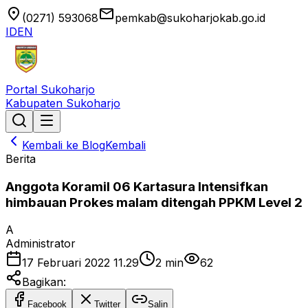
location_on
email
(0271) 593068
pemkab@sukoharjokab.go.id
ID
EN
Portal Sukoharjo
Kabupaten Sukoharjo
Kembali ke Blog
Kembali
Berita
Anggota Koramil 06 Kartasura Intensifkan
himbauan Prokes malam ditengah PPKM Level 2
A
Administrator
17 Februari 2022 11.29
2
min
62
Bagikan:
Facebook
Twitter
Salin