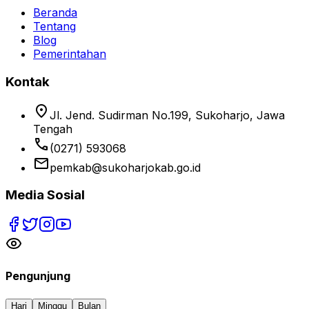
Beranda
Tentang
Blog
Pemerintahan
Kontak
location_on
Jl. Jend. Sudirman No.199, Sukoharjo, Jawa
Tengah
phone
(0271) 593068
email
pemkab@sukoharjokab.go.id
Media Sosial
Pengunjung
Hari
Minggu
Bulan