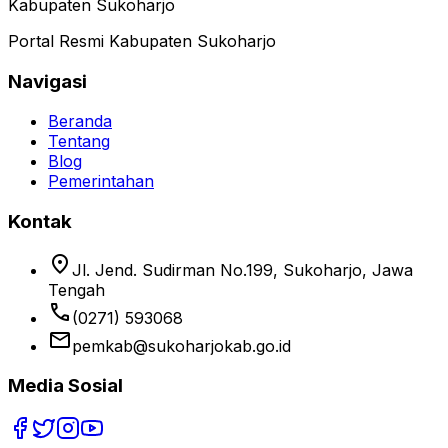
Kabupaten Sukoharjo
Portal Resmi Kabupaten Sukoharjo
Navigasi
Beranda
Tentang
Blog
Pemerintahan
Kontak
location_on
Jl. Jend. Sudirman No.199, Sukoharjo, Jawa
Tengah
phone
(0271) 593068
email
pemkab@sukoharjokab.go.id
Media Sosial