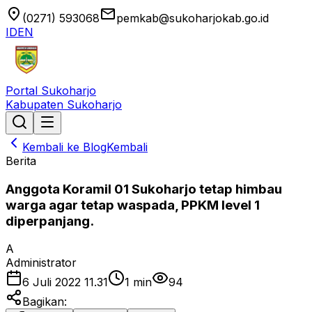
location_on
email
(0271) 593068
pemkab@sukoharjokab.go.id
ID
EN
Portal Sukoharjo
Kabupaten Sukoharjo
Kembali ke Blog
Kembali
Berita
Anggota Koramil 01 Sukoharjo tetap himbau
warga agar tetap waspada, PPKM level 1
diperpanjang.
A
Administrator
6 Juli 2022 11.31
1
min
94
Bagikan: