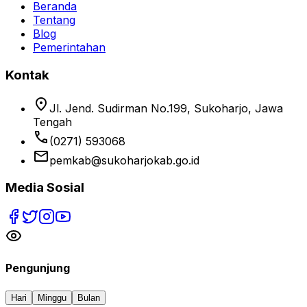
Beranda
Tentang
Blog
Pemerintahan
Kontak
location_on
Jl. Jend. Sudirman No.199, Sukoharjo, Jawa
Tengah
phone
(0271) 593068
email
pemkab@sukoharjokab.go.id
Media Sosial
Pengunjung
Hari
Minggu
Bulan