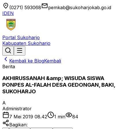
location_on
email
(0271) 593068
pemkab@sukoharjokab.go.id
ID
EN
Portal Sukoharjo
Kabupaten Sukoharjo
Kembali ke Blog
Kembali
Berita
AKHIRUSSANAH &amp; WISUDA SISWA
PONPES AL-FALAH DESA GEDONGAN, BAKI,
SUKOHARJO
A
Administrator
7 Mei 2019 08.42
1
min
84
Bagikan: