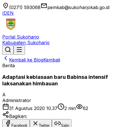
location_on
email
(0271) 593068
pemkab@sukoharjokab.go.id
ID
EN
Portal Sukoharjo
Kabupaten Sukoharjo
Kembali ke Blog
Kembali
Berita
Adaptasi kebiasaan baru Babinsa intensif
laksanakan himbauan
A
Administrator
31 Agustus 2020 10.37
2
min
62
Bagikan:
Facebook
Twitter
Salin