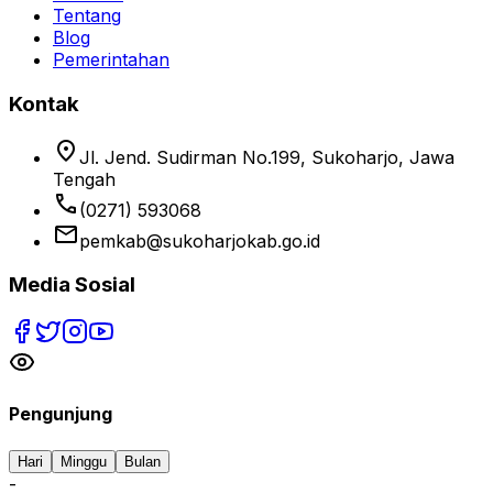
Tentang
Blog
Pemerintahan
Kontak
location_on
Jl. Jend. Sudirman No.199, Sukoharjo, Jawa
Tengah
phone
(0271) 593068
email
pemkab@sukoharjokab.go.id
Media Sosial
Pengunjung
Hari
Minggu
Bulan
-