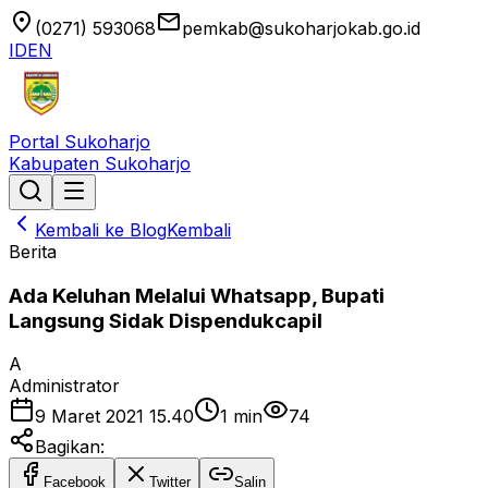
location_on
email
(0271) 593068
pemkab@sukoharjokab.go.id
ID
EN
Portal Sukoharjo
Kabupaten Sukoharjo
Kembali ke Blog
Kembali
Berita
Ada Keluhan Melalui Whatsapp, Bupati
Langsung Sidak Dispendukcapil
A
Administrator
9 Maret 2021 15.40
1
min
74
Bagikan:
Facebook
Twitter
Salin