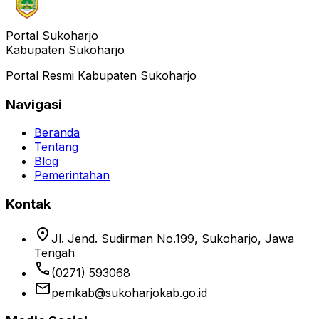
Portal Sukoharjo
Kabupaten Sukoharjo
Portal Resmi Kabupaten Sukoharjo
Navigasi
Beranda
Tentang
Blog
Pemerintahan
Kontak
location_on
Jl. Jend. Sudirman No.199, Sukoharjo, Jawa
Tengah
phone
(0271) 593068
email
pemkab@sukoharjokab.go.id