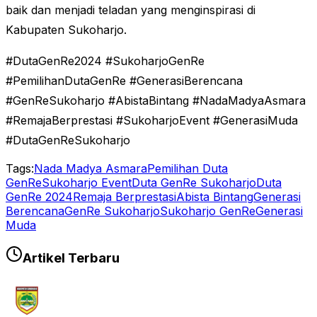
baik dan menjadi teladan yang menginspirasi di
Kabupaten Sukoharjo.
#DutaGenRe2024 #SukoharjoGenRe
#PemilihanDutaGenRe #GenerasiBerencana
#GenReSukoharjo #AbistaBintang #NadaMadyaAsmara
#RemajaBerprestasi #SukoharjoEvent #GenerasiMuda
#DutaGenReSukoharjo
Tags:
Nada Madya Asmara
Pemilihan Duta
GenRe
Sukoharjo Event
Duta GenRe Sukoharjo
Duta
GenRe 2024
Remaja Berprestasi
Abista Bintang
Generasi
Berencana
GenRe Sukoharjo
Sukoharjo GenRe
Generasi
Muda
Artikel Terbaru