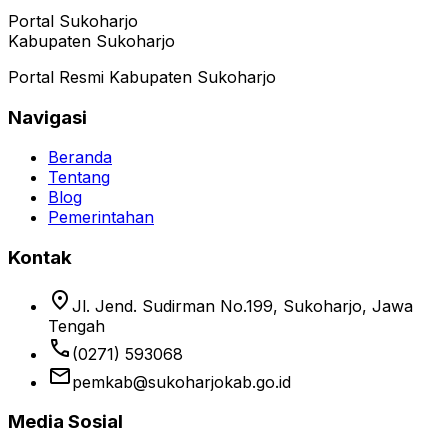
Portal Sukoharjo
Kabupaten Sukoharjo
Portal Resmi Kabupaten Sukoharjo
Navigasi
Beranda
Tentang
Blog
Pemerintahan
Kontak
location_on
Jl. Jend. Sudirman No.199, Sukoharjo, Jawa
Tengah
phone
(0271) 593068
email
pemkab@sukoharjokab.go.id
Media Sosial