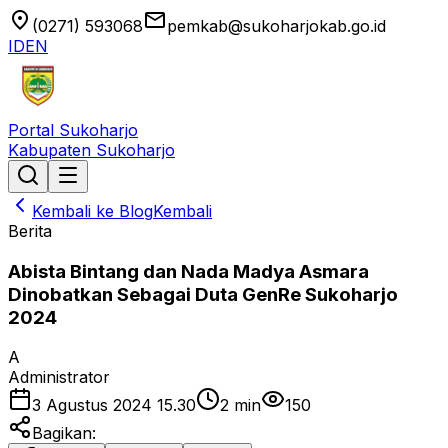
location_on
email
(0271) 593068
pemkab@sukoharjokab.go.id
ID
EN
Portal Sukoharjo
Kabupaten Sukoharjo
Kembali ke Blog
Kembali
Berita
Abista Bintang dan Nada Madya Asmara
Dinobatkan Sebagai Duta GenRe Sukoharjo
2024
A
Administrator
3 Agustus 2024 15.30
2
min
150
Bagikan: