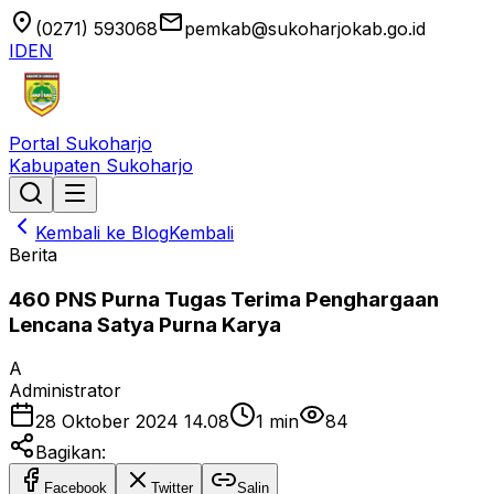
location_on
email
(0271) 593068
pemkab@sukoharjokab.go.id
ID
EN
Portal Sukoharjo
Kabupaten Sukoharjo
Kembali ke Blog
Kembali
Berita
460 PNS Purna Tugas Terima Penghargaan
Lencana Satya Purna Karya
A
Administrator
28 Oktober 2024 14.08
1
min
84
Bagikan:
Facebook
Twitter
Salin