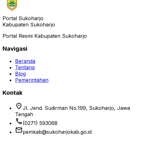
Portal Sukoharjo
Kabupaten Sukoharjo
Portal Resmi Kabupaten Sukoharjo
Navigasi
Beranda
Tentang
Blog
Pemerintahan
Kontak
location_on
Jl. Jend. Sudirman No.199, Sukoharjo, Jawa
Tengah
phone
(0271) 593068
email
pemkab@sukoharjokab.go.id