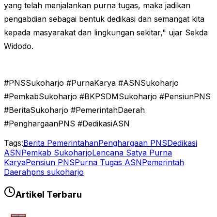
yang telah menjalankan purna tugas, maka jadikan
pengabdian sebagai bentuk dedikasi dan semangat kita
kepada masyarakat dan lingkungan sekitar," ujar Sekda
Widodo.
#PNSSukoharjo #PurnaKarya #ASNSukoharjo
#PemkabSukoharjo #BKPSDMSukoharjo #PensiunPNS
#BeritaSukoharjo #PemerintahDaerah
#PenghargaanPNS #DedikasiASN
Tags:
Berita Pemerintahan
Penghargaan PNS
Dedikasi
ASN
Pemkab Sukoharjo
Lencana Satya Purna
Karya
Pensiun PNS
Purna Tugas ASN
Pemerintah
Daerah
pns sukoharjo
Artikel Terbaru