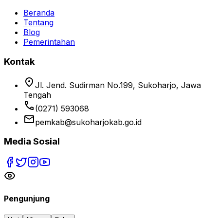
Beranda
Tentang
Blog
Pemerintahan
Kontak
location_on
Jl. Jend. Sudirman No.199, Sukoharjo, Jawa
Tengah
phone
(0271) 593068
email
pemkab@sukoharjokab.go.id
Media Sosial
Pengunjung