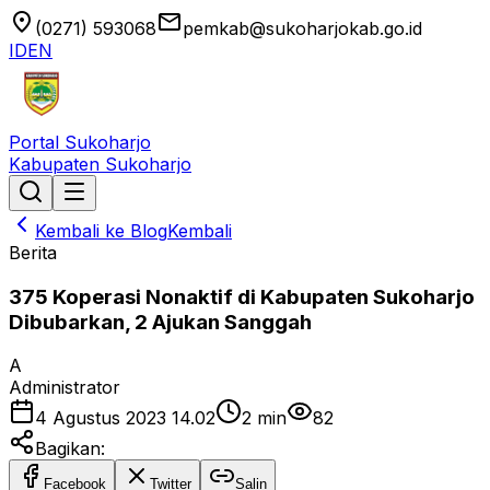
location_on
email
(0271) 593068
pemkab@sukoharjokab.go.id
ID
EN
Portal Sukoharjo
Kabupaten Sukoharjo
Kembali ke Blog
Kembali
Berita
375 Koperasi Nonaktif di Kabupaten Sukoharjo
Dibubarkan, 2 Ajukan Sanggah
A
Administrator
4 Agustus 2023 14.02
2
min
82
Bagikan:
Facebook
Twitter
Salin