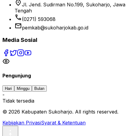
location_on
Jl. Jend. Sudirman No.199, Sukoharjo, Jawa
Tengah
phone
(0271) 593068
email
pemkab@sukoharjokab.go.id
Media Sosial
Pengunjung
Hari
Minggu
Bulan
-
Tidak tersedia
©
2026
Kabupaten Sukoharjo. All rights reserved.
Kebijakan Privasi
Syarat & Ketentuan