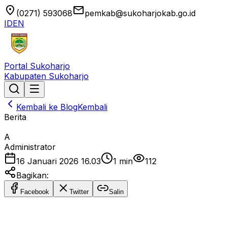
location_on
email
(0271) 593068
pemkab@sukoharjokab.go.id
ID
EN
Portal Sukoharjo
Kabupaten Sukoharjo
Kembali ke Blog
Kembali
Berita
A
Administrator
16 Januari 2026 16.03
1
min
112
Bagikan:
Facebook
Twitter
Salin