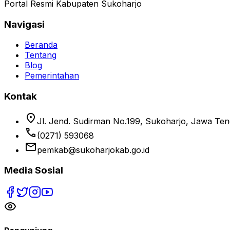
Portal Resmi Kabupaten Sukoharjo
Navigasi
Beranda
Tentang
Blog
Pemerintahan
Kontak
location_on
Jl. Jend. Sudirman No.199, Sukoharjo, Jawa Te
phone
(0271) 593068
email
pemkab@sukoharjokab.go.id
Media Sosial