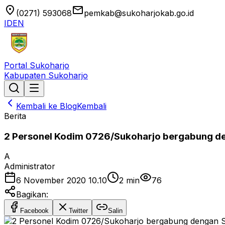
location_on
email
(0271) 593068
pemkab@sukoharjokab.go.id
ID
EN
Portal Sukoharjo
Kabupaten Sukoharjo
Kembali ke Blog
Kembali
Berita
2 Personel Kodim 0726/Sukoharjo bergabung den
A
Administrator
6 November 2020 10.10
2
min
76
Bagikan:
Facebook
Twitter
Salin