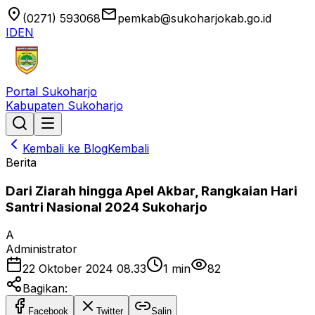
location_on
email
(0271) 593068
pemkab@sukoharjokab.go.id
ID
EN
Portal Sukoharjo
Kabupaten Sukoharjo
Kembali ke Blog
Kembali
Berita
Dari Ziarah hingga Apel Akbar, Rangkaian Hari
Santri Nasional 2024 Sukoharjo
A
Administrator
22 Oktober 2024 08.33
1
min
82
Bagikan:
Facebook
Twitter
Salin