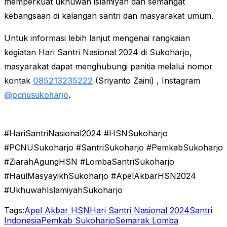
memperkuat ukhuwah islamiyah dan semangat
kebangsaan di kalangan santri dan masyarakat umum.
Untuk informasi lebih lanjut mengenai rangkaian
kegiatan Hari Santri Nasional 2024 di Sukoharjo,
masyarakat dapat menghubungi panitia melalui nomor
kontak
085213235222
(Sriyanto Zaini) , Instagram
@pcnusukoharjo
.
#HariSantriNasional2024 #HSNSukoharjo
#PCNUSukoharjo #SantriSukoharjo #PemkabSukoharjo
#ZiarahAgungHSN #LombaSantriSukoharjo
#HaulMasyayikhSukoharjo #ApelAkbarHSN2024
#UkhuwahIslamiyahSukoharjo
Tags:
Apel Akbar HSN
Hari Santri Nasional 2024
Santri
Indonesia
Pemkab Sukoharjo
Semarak Lomba