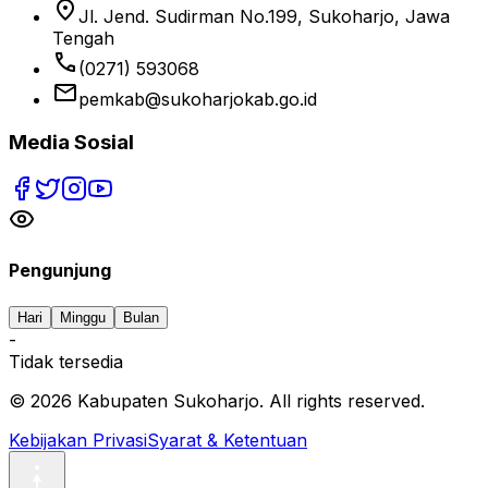
location_on
Jl. Jend. Sudirman No.199, Sukoharjo, Jawa
Tengah
phone
(0271) 593068
email
pemkab@sukoharjokab.go.id
Media Sosial
Pengunjung
Hari
Minggu
Bulan
-
Tidak tersedia
©
2026
Kabupaten Sukoharjo. All rights reserved.
Kebijakan Privasi
Syarat & Ketentuan