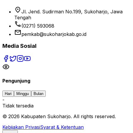
location_on
Jl. Jend. Sudirman No.199, Sukoharjo, Jawa
Tengah
phone
(0271) 593068
email
pemkab@sukoharjokab.go.id
Media Sosial
Pengunjung
Hari
Minggu
Bulan
-
Tidak tersedia
©
2026
Kabupaten Sukoharjo. All rights reserved.
Kebijakan Privasi
Syarat & Ketentuan