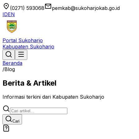
location_on
email
(0271) 593068
pemkab@sukoharjokab.go.id
ID
EN
Portal Sukoharjo
Kabupaten Sukoharjo
Beranda
/
Blog
Berita & Artikel
Informasi terkini dari Kabupaten Sukoharjo
Cari