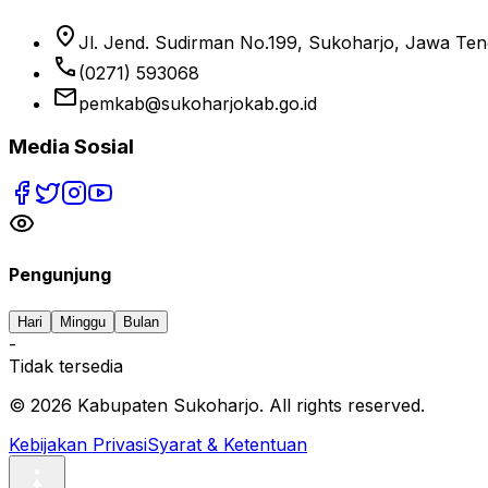
location_on
Jl. Jend. Sudirman No.199, Sukoharjo, Jawa Te
phone
(0271) 593068
email
pemkab@sukoharjokab.go.id
Media Sosial
Pengunjung
Hari
Minggu
Bulan
-
Tidak tersedia
©
2026
Kabupaten Sukoharjo. All rights reserved.
Kebijakan Privasi
Syarat & Ketentuan