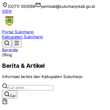
location_on
email
(0271) 593068
pemkab@sukoharjokab.go.id
ID
EN
Portal Sukoharjo
Kabupaten Sukoharjo
Beranda
/
Blog
Berita & Artikel
Informasi terkini dari Kabupaten Sukoharjo
Cari