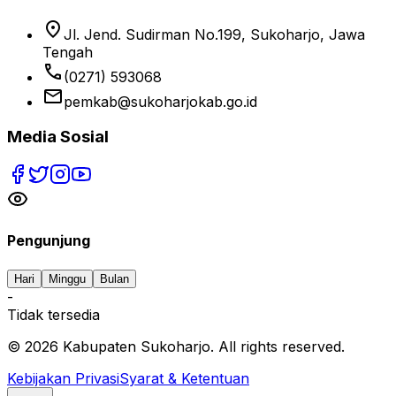
location_on
Jl. Jend. Sudirman No.199, Sukoharjo, Jawa
Tengah
phone
(0271) 593068
email
pemkab@sukoharjokab.go.id
Media Sosial
Pengunjung
Hari
Minggu
Bulan
-
Tidak tersedia
©
2026
Kabupaten Sukoharjo. All rights reserved.
Kebijakan Privasi
Syarat & Ketentuan