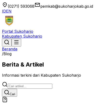
location_on
email
(0271) 593068
pemkab@sukoharjokab.go.id
ID
EN
Portal Sukoharjo
Kabupaten Sukoharjo
Beranda
/
Blog
Berita & Artikel
Informasi terkini dari Kabupaten Sukoharjo
Cari