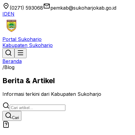
location_on
email
(0271) 593068
pemkab@sukoharjokab.go.id
ID
EN
Portal Sukoharjo
Kabupaten Sukoharjo
Beranda
/
Blog
Berita & Artikel
Informasi terkini dari Kabupaten Sukoharjo
Cari