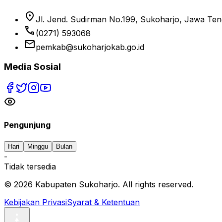
location_on
Jl. Jend. Sudirman No.199, Sukoharjo, Jawa Te
phone
(0271) 593068
email
pemkab@sukoharjokab.go.id
Media Sosial
Pengunjung
Hari
Minggu
Bulan
-
Tidak tersedia
©
2026
Kabupaten Sukoharjo. All rights reserved.
Kebijakan Privasi
Syarat & Ketentuan