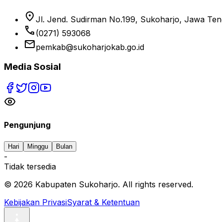
location_on
Jl. Jend. Sudirman No.199, Sukoharjo, Jawa Te
phone
(0271) 593068
email
pemkab@sukoharjokab.go.id
Media Sosial
Pengunjung
Hari
Minggu
Bulan
-
Tidak tersedia
©
2026
Kabupaten Sukoharjo. All rights reserved.
Kebijakan Privasi
Syarat & Ketentuan