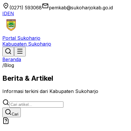
location_on
email
(0271) 593068
pemkab@sukoharjokab.go.id
ID
EN
Portal Sukoharjo
Kabupaten Sukoharjo
Beranda
/
Blog
Berita & Artikel
Informasi terkini dari Kabupaten Sukoharjo
Cari