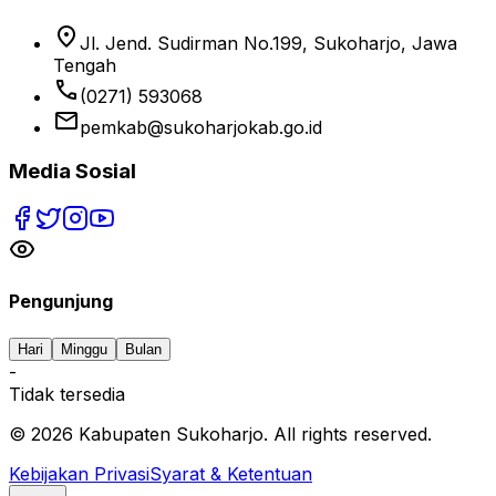
location_on
Jl. Jend. Sudirman No.199, Sukoharjo, Jawa
Tengah
phone
(0271) 593068
email
pemkab@sukoharjokab.go.id
Media Sosial
Pengunjung
Hari
Minggu
Bulan
-
Tidak tersedia
©
2026
Kabupaten Sukoharjo. All rights reserved.
Kebijakan Privasi
Syarat & Ketentuan