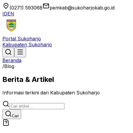
location_on
email
(0271) 593068
pemkab@sukoharjokab.go.id
ID
EN
Portal Sukoharjo
Kabupaten Sukoharjo
Beranda
/
Blog
Berita & Artikel
Informasi terkini dari Kabupaten Sukoharjo
Cari