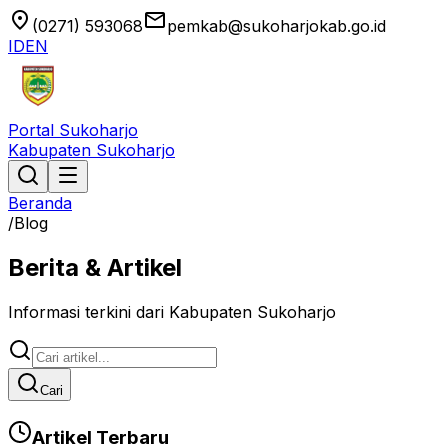
location_on
email
(0271) 593068
pemkab@sukoharjokab.go.id
ID
EN
Portal Sukoharjo
Kabupaten Sukoharjo
Beranda
/
Blog
Berita & Artikel
Informasi terkini dari Kabupaten Sukoharjo
Cari