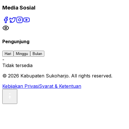
location_on
Jl. Jend. Sudirman No.199, Sukoharjo, Jawa Te
phone
(0271) 593068
email
pemkab@sukoharjokab.go.id
Media Sosial
Pengunjung
Hari
Minggu
Bulan
-
Tidak tersedia
©
2026
Kabupaten Sukoharjo. All rights reserved.
Kebijakan Privasi
Syarat & Ketentuan