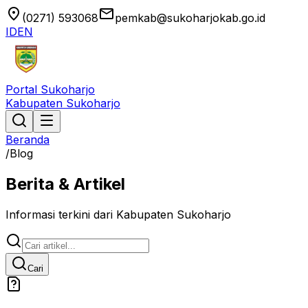
location_on
email
(0271) 593068
pemkab@sukoharjokab.go.id
ID
EN
Portal Sukoharjo
Kabupaten Sukoharjo
Beranda
/
Blog
Berita & Artikel
Informasi terkini dari Kabupaten Sukoharjo
Cari