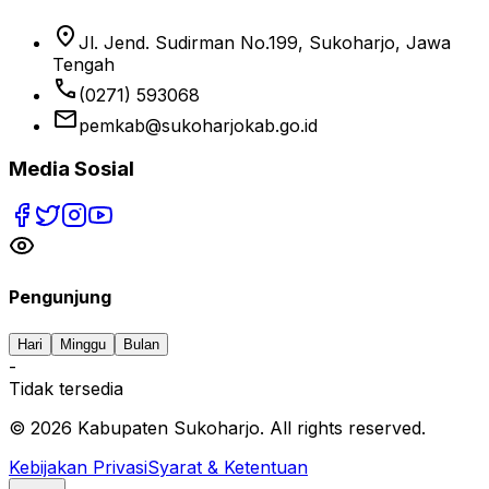
location_on
Jl. Jend. Sudirman No.199, Sukoharjo, Jawa
Tengah
phone
(0271) 593068
email
pemkab@sukoharjokab.go.id
Media Sosial
Pengunjung
Hari
Minggu
Bulan
-
Tidak tersedia
©
2026
Kabupaten Sukoharjo. All rights reserved.
Kebijakan Privasi
Syarat & Ketentuan