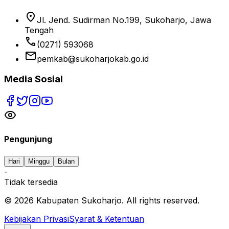
location_on
Jl. Jend. Sudirman No.199, Sukoharjo, Jawa
Tengah
phone
(0271) 593068
email
pemkab@sukoharjokab.go.id
Media Sosial
Pengunjung
Hari
Minggu
Bulan
-
Tidak tersedia
©
2026
Kabupaten Sukoharjo. All rights reserved.
Kebijakan Privasi
Syarat & Ketentuan