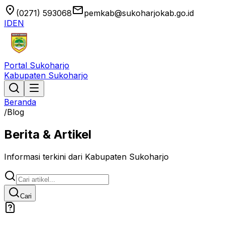
location_on
email
(0271) 593068
pemkab@sukoharjokab.go.id
ID
EN
Portal Sukoharjo
Kabupaten Sukoharjo
Beranda
/
Blog
Berita & Artikel
Informasi terkini dari Kabupaten Sukoharjo
Cari