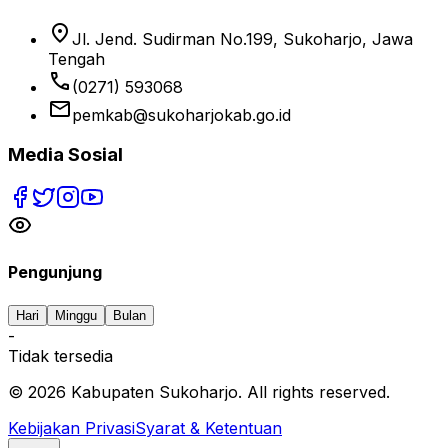
location_on
Jl. Jend. Sudirman No.199, Sukoharjo, Jawa
Tengah
phone
(0271) 593068
email
pemkab@sukoharjokab.go.id
Media Sosial
Pengunjung
Hari
Minggu
Bulan
-
Tidak tersedia
©
2026
Kabupaten Sukoharjo. All rights reserved.
Kebijakan Privasi
Syarat & Ketentuan