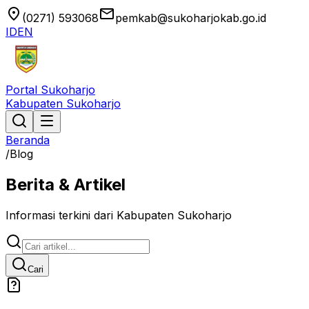
location_on
email
(0271) 593068
pemkab@sukoharjokab.go.id
ID
EN
Portal Sukoharjo
Kabupaten Sukoharjo
Beranda
/
Blog
Berita & Artikel
Informasi terkini dari Kabupaten Sukoharjo
Cari