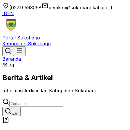
location_on
email
(0271) 593068
pemkab@sukoharjokab.go.id
ID
EN
Portal Sukoharjo
Kabupaten Sukoharjo
Beranda
/
Blog
Berita & Artikel
Informasi terkini dari Kabupaten Sukoharjo
Cari