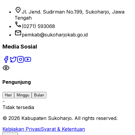
location_on
Jl. Jend. Sudirman No.199, Sukoharjo, Jawa
Tengah
phone
(0271) 593068
email
pemkab@sukoharjokab.go.id
Media Sosial
Pengunjung
Hari
Minggu
Bulan
-
Tidak tersedia
©
2026
Kabupaten Sukoharjo. All rights reserved.
Kebijakan Privasi
Syarat & Ketentuan