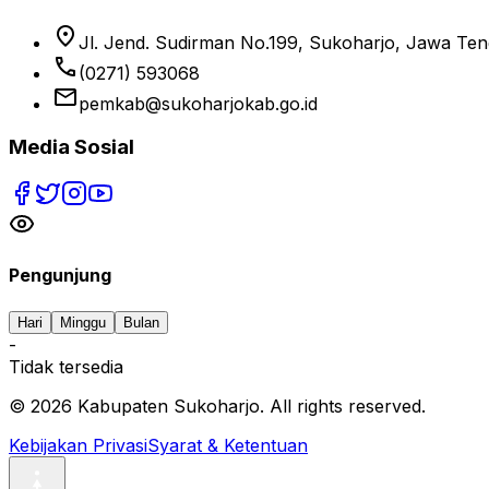
location_on
Jl. Jend. Sudirman No.199, Sukoharjo, Jawa Te
phone
(0271) 593068
email
pemkab@sukoharjokab.go.id
Media Sosial
Pengunjung
Hari
Minggu
Bulan
-
Tidak tersedia
©
2026
Kabupaten Sukoharjo. All rights reserved.
Kebijakan Privasi
Syarat & Ketentuan