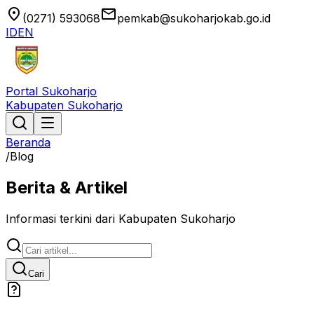
location_on
email
(0271) 593068
pemkab@sukoharjokab.go.id
ID
EN
Portal Sukoharjo
Kabupaten Sukoharjo
Beranda
/
Blog
Berita & Artikel
Informasi terkini dari Kabupaten Sukoharjo
Cari