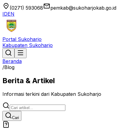
location_on
email
(0271) 593068
pemkab@sukoharjokab.go.id
ID
EN
Portal Sukoharjo
Kabupaten Sukoharjo
Beranda
/
Blog
Berita & Artikel
Informasi terkini dari Kabupaten Sukoharjo
Cari