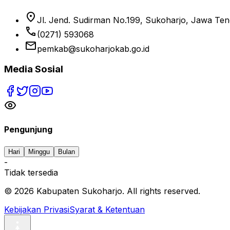
location_on
Jl. Jend. Sudirman No.199, Sukoharjo, Jawa Te
phone
(0271) 593068
email
pemkab@sukoharjokab.go.id
Media Sosial
Pengunjung
Hari
Minggu
Bulan
-
Tidak tersedia
©
2026
Kabupaten Sukoharjo. All rights reserved.
Kebijakan Privasi
Syarat & Ketentuan