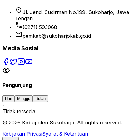
location_on
Jl. Jend. Sudirman No.199, Sukoharjo, Jawa
Tengah
phone
(0271) 593068
email
pemkab@sukoharjokab.go.id
Media Sosial
Pengunjung
Hari
Minggu
Bulan
-
Tidak tersedia
©
2026
Kabupaten Sukoharjo. All rights reserved.
Kebijakan Privasi
Syarat & Ketentuan