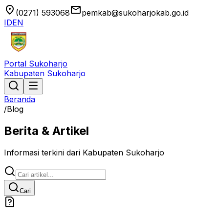
location_on
email
(0271) 593068
pemkab@sukoharjokab.go.id
ID
EN
Portal Sukoharjo
Kabupaten Sukoharjo
Beranda
/
Blog
Berita & Artikel
Informasi terkini dari Kabupaten Sukoharjo
Cari