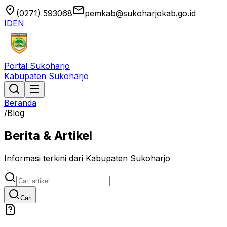
location_on
email
(0271) 593068
pemkab@sukoharjokab.go.id
ID
EN
Portal Sukoharjo
Kabupaten Sukoharjo
Beranda
/
Blog
Berita & Artikel
Informasi terkini dari Kabupaten Sukoharjo
Cari