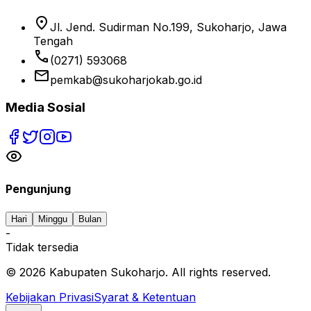
location_on
Jl. Jend. Sudirman No.199, Sukoharjo, Jawa
Tengah
phone
(0271) 593068
email
pemkab@sukoharjokab.go.id
Media Sosial
Pengunjung
Hari
Minggu
Bulan
-
Tidak tersedia
©
2026
Kabupaten Sukoharjo. All rights reserved.
Kebijakan Privasi
Syarat & Ketentuan