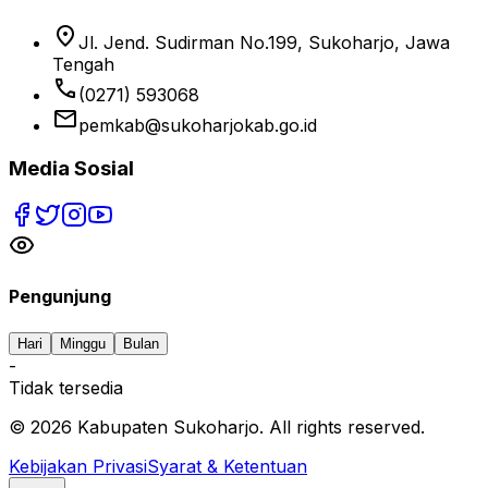
location_on
Jl. Jend. Sudirman No.199, Sukoharjo, Jawa
Tengah
phone
(0271) 593068
email
pemkab@sukoharjokab.go.id
Media Sosial
Pengunjung
Hari
Minggu
Bulan
-
Tidak tersedia
©
2026
Kabupaten Sukoharjo. All rights reserved.
Kebijakan Privasi
Syarat & Ketentuan