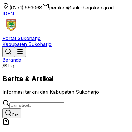
location_on
email
(0271) 593068
pemkab@sukoharjokab.go.id
ID
EN
Portal Sukoharjo
Kabupaten Sukoharjo
Beranda
/
Blog
Berita & Artikel
Informasi terkini dari Kabupaten Sukoharjo
Cari