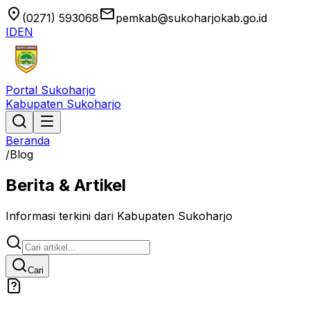
location_on
email
(0271) 593068
pemkab@sukoharjokab.go.id
ID
EN
Portal Sukoharjo
Kabupaten Sukoharjo
Beranda
/
Blog
Berita & Artikel
Informasi terkini dari Kabupaten Sukoharjo
Cari