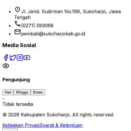
location_on
Jl. Jend. Sudirman No.199, Sukoharjo, Jawa
Tengah
phone
(0271) 593068
email
pemkab@sukoharjokab.go.id
Media Sosial
Pengunjung
Hari
Minggu
Bulan
-
Tidak tersedia
©
2026
Kabupaten Sukoharjo. All rights reserved.
Kebijakan Privasi
Syarat & Ketentuan